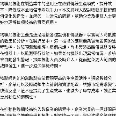
物聯網技術在製造業中的應用正在改變傳統生產模式，提升效
率、降低成本並增強市場競爭力。本文將深入探討物聯網技術如
何優化製造業，並解答一些常見的問題，幫助企業及相關人士更
好地理解這項技術的實際運用。
物聯網技術主要是通過連接各種設備和傳感器，以實現即時數據
的收集和分析。在製造業中，這一技術的應用能夠實現設備的遠
程監控、故障預測和維護。舉例來說，許多製造商將傳感器安裝
在機器上，以監測運行狀態。如果某台機器出現異常情況，系統
會自動發出警報，提醒技術人員及時介入，從而避免更大範圍的
故障發生，進一步減少停機時間。
物聯網也能夠幫助製造業實現更高的生產靈活性。通過數據分
析，企業可以及時調整生產計劃和資源配置，根據市場需求變化
快速反應。這不僅提高了生產效率，也減少了庫存成本，讓企業
更具韌性和適應性。
在推動物聯網技術進入製造業的過程中，企業常見的一個疑問是
如何選擇合適的設備和技術。對於這一問題，專家建議企業應根