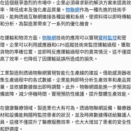
在這個競爭激烈的市場中，企業必須尋求新的解決方案來提高效
率、降低成本及強化產品質量。
物聯網
作為一種先進的技術手
段，能夠透過互聯網連接各種設備和系統，使資料得以即時傳輸
和分析，為製造業帶來了一系列的優化機會。
在運輸和物流方面，
物聯網
技術的應用可以實現
實時監控
和管
理。企業可以利用感應器和GPS追蹤技術來監控運輸過程，獲取
貨物的準確位置，並即時反應運輸過程中的異常情況。這不僅提
高了效率，也降低了因運輸延誤所造成的損失。
工業製造則透過物聯網實現智能化生產線的建設。借助感測器收
集生產過程中的各式數據，企業能夠即時分析生產效率和產品質
量，並依據數據做出即時調整。此外，物聯網還能進一步預測設
備故障，減少停機時間，實現預防性維護，提升整體生產效能。
在健康醫療領域，製造業也大有可為。透過物聯網設備，醫療器
材和設備能夠隨時監控患者的狀況，並及時將數據傳送給醫護人
員。這樣不僅提升了醫療服務效率，也大大增加了患者的安全性
和舒適度。