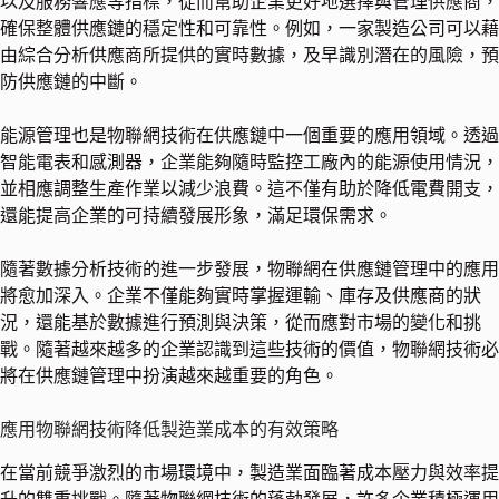
以及服務響應等指標，從而幫助企業更好地選擇與管理供應商，
確保整體供應鏈的穩定性和可靠性。例如，一家製造公司可以藉
由綜合分析供應商所提供的實時數據，及早識別潛在的風險，預
防供應鏈的中斷。
能源管理也是物聯網技術在供應鏈中一個重要的應用領域。透過
智能電表和感測器，企業能夠隨時監控工廠內的能源使用情況，
並相應調整生產作業以減少浪費。這不僅有助於降低電費開支，
還能提高企業的可持續發展形象，滿足環保需求。
隨著數據分析技術的進一步發展，物聯網在供應鏈管理中的應用
將愈加深入。企業不僅能夠實時掌握運輸、庫存及供應商的狀
況，還能基於數據進行預測與決策，從而應對市場的變化和挑
戰。隨著越來越多的企業認識到這些技術的價值，物聯網技術必
將在供應鏈管理中扮演越來越重要的角色。
應用物聯網技術降低製造業成本的有效策略
在當前競爭激烈的市場環境中，製造業面臨著成本壓力與效率提