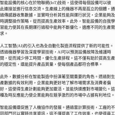
智能設備的核心在於物聯網(IoT)技術，這使得每個設備可以彼
此連接並進行信息交流。生產線上的機器不再是孤立的個體，通
過傳感器收集數據，並實時分析其性能與運行狀況，企業能夠及
時調整操作策略，從而提高生產效率。此外，智能設備的自我學
習能力使其在長期運行過程中能夠不斷優化，適應不同的生產需
求。
人工智慧(AI)的引入也為全自動化製造流程提供了新的可能性。
透過機器學習及深度學習技術，AI可以預測設備故障及維護時
間，從而減少停工時間，優化生產排程。這不僅有助於提高生產
的穩定性，還能提升產品質量，使每個產品都符合標準。
此外，數據分析在智能製造中扮演著至關重要的角色。透過對生
產數據的有效利用，企業能夠更好地了解市場需求及消費者偏
好，這使得生產計劃能夠更加靈活，並能快速應對市場變化。這
種及時反應能力使企業能夠在競爭激烈的市場中占據有利地位。
智能設備還促進了人機協作的發展。通過雲計算技術，工廠的不
同部門可以實時共享資訊，這不僅提高了工作效率，也使得員工