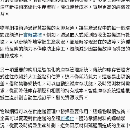
升的雙重挑戰。隨著物聯網技術的蓬勃發展，許多企業積極運用
這些新技術來優化生產流程，降低運營成本，實現更高的經濟效
益。
物聯網技術通過智慧設備的互聯互通，讓生產過程中的每一個環
節都能進行
實時監控
。例如，透過嵌入式感測器收集設備運行數
據，可以更精準地掌握生產狀況，並及時發現潛在的故障。這種
即時反應的能力不僅能防止停工，還能減少因設備故障而導致的
維修成本。
另一項重要的應用是智能化的庫存管理系統。傳統的庫存管理方
式往往依賴於人工盤點和估算，這不僅耗時耗力，還容易出現誤
差。借助物聯網技術，可以自動追蹤庫存狀態，及時預測材料需
求，從而降低庫存積壓和相關的持有成本。智能庫存系統還能根
據生產計劃自動生成訂單，避免資源浪費。
物聯網還可以在供應鏈管理中發揮重要作用。透過物聯網技術，
企業可以實現對供應鏈的全程
可視化
，隨時掌握材料的運輸狀
況，從而及時調整生產計劃，避免因原材料延遲而造成的生產中