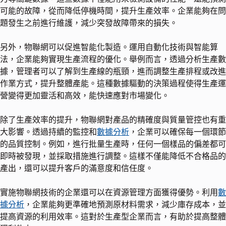
可能的故障，從而降低停機時間，提升生產效率。企業能夠在問
題發生之前進行維護，減少突發故障帶來的損失。
另外，物聯網可以促進智能化製造。運用自動化技術與智能算
法，企業能夠實現生產流程的優化。舉例而言，透過分析生產數
據，管理者可以了解到生產線的瓶頸，進而調整生產排程或改進
作業方式，提升整體產能。這種數據驅動的決策過程使得生產運
營變得更加靈活和高效，能快速應對市場變化。
除了生產效率的提升，物聯網對產品的精確度與質量管控也有重
大影響。透過持續的監控和
數據分析
，企業可以確保每一個環節
的品質控制。例如，進行批量生產時，任何一個樣品的偏差都可
即時被發現，並採取措施進行調整。這樣不僅能降低不合格品的
產出，還可以提升客戶的滿意度和信任度。
實施物聯網技術的企業還可以在資源管理方面獲得優勢。利用
數
據分析
，企業能夠更準確地預測原材料需求，減少庫存成本，並
提高資源的利用效率。這對於生產型企業而言，有助於提高整體